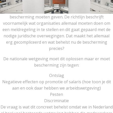
Ga
naar
De nieuwe EU richtlijn zou klokkenluiders meer
de
bescherming moeten geven. De richtlijn beschrijft
inhoud
voornamelijk wat organisaties allemaal moeten doen om
een meldregeling in te stellen en dit gaat gepaard met de
nodige juridische overwegingen. Dat maakt het allemaal
erg gecompliceerd en wat behelst nu de bescherming
precies?
De nationale wetgeving moet dit oplossen maar er moet
bescherming zijn tegen:
Ontslag
Negatieve effecten op promotie of salaris (hoe toon je dit
aan en ook daar hebben we arbeidswetgeving)
Pesten
Discriminatie
De vraag is wat dit concreet behelst omdat we in Nederland