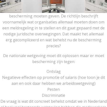
Ga
naar
De nieuwe EU richtlijn zou klokkenluiders meer
de
bescherming moeten geven. De richtlijn beschrijft
inhoud
voornamelijk wat organisaties allemaal moeten doen om
een meldregeling in te stellen en dit gaat gepaard met de
nodige juridische overwegingen. Dat maakt het allemaal
erg gecompliceerd en wat behelst nu de bescherming
precies?
De nationale wetgeving moet dit oplossen maar er moet
bescherming zijn tegen:
Ontslag
Negatieve effecten op promotie of salaris (hoe toon je dit
aan en ook daar hebben we arbeidswetgeving)
Pesten
Discriminatie
De vraag is wat dit concreet behelst omdat we in Nederland