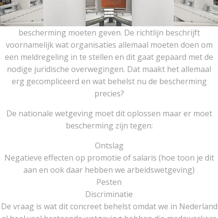
Ga
naar
De nieuwe EU richtlijn zou klokkenluiders meer
de
bescherming moeten geven. De richtlijn beschrijft
inhoud
voornamelijk wat organisaties allemaal moeten doen om
een meldregeling in te stellen en dit gaat gepaard met de
nodige juridische overwegingen. Dat maakt het allemaal
erg gecompliceerd en wat behelst nu de bescherming
precies?
De nationale wetgeving moet dit oplossen maar er moet
bescherming zijn tegen:
Ontslag
Negatieve effecten op promotie of salaris (hoe toon je dit
aan en ook daar hebben we arbeidswetgeving)
Pesten
Discriminatie
De vraag is wat dit concreet behelst omdat we in Nederland