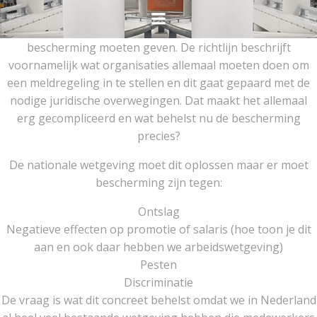
Ga
naar
De nieuwe EU richtlijn zou klokkenluiders meer
de
bescherming moeten geven. De richtlijn beschrijft
inhoud
voornamelijk wat organisaties allemaal moeten doen om
een meldregeling in te stellen en dit gaat gepaard met de
nodige juridische overwegingen. Dat maakt het allemaal
erg gecompliceerd en wat behelst nu de bescherming
precies?
De nationale wetgeving moet dit oplossen maar er moet
bescherming zijn tegen:
Ontslag
Negatieve effecten op promotie of salaris (hoe toon je dit
aan en ook daar hebben we arbeidswetgeving)
Pesten
Discriminatie
De vraag is wat dit concreet behelst omdat we in Nederland